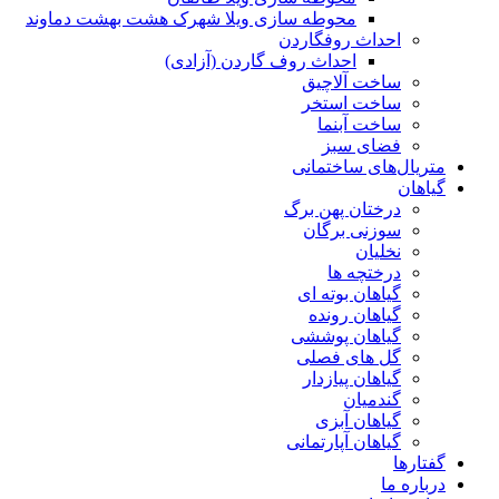
محوطه سازی ویلا شهرک هشت بهشت دماوند
احداث روفگاردن
احداث روف گاردن (آزادی)
ساخت آلاچیق
ساخت استخر
ساخت آبنما
فضای سبز
متریال‌های ساختمانی
گیاهان
درختان پهن برگ
سوزنی برگان
نخلیان
درختچه ها
گیاهان بوته ای
گیاهان رونده
گیاهان پوششی
گل های فصلی
گیاهان پیازدار
گندمیان
گیاهان آبزی
گیاهان آپارتمانی
گفتارها
درباره ما