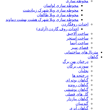
محوطه سازی
محوطه سازی لواسان
محوطه سازی ویلا شهرک زیبادشت
محوطه سازی ویلا طالقان
محوطه سازی ویلا شهرک هشت بهشت دماوند
احداث روفگاردن
احداث روف گاردن (آزادی)
ساخت آلاچیق
ساخت استخر
ساخت آبنما
فضای سبز
متریال‌های ساختمانی
گیاهان
درختان پهن برگ
سوزنی برگان
نخلیان
درختچه ها
گیاهان بوته ای
گیاهان رونده
گیاهان پوششی
گل های فصلی
گیاهان پیازدار
گندمیان
گیاهان آبزی