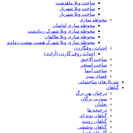
ساخت ویلا ماهدشت
ساخت ویلا شهریار
ساخت ویلا شهریار
محوطه سازی
محوطه سازی لواسان
محوطه سازی ویلا شهرک زیبادشت
محوطه سازی ویلا طالقان
محوطه سازی ویلا شهرک هشت بهشت دماوند
احداث روفگاردن
احداث روف گاردن (آزادی)
ساخت آلاچیق
ساخت استخر
ساخت آبنما
فضای سبز
متریال‌های ساختمانی
گیاهان
درختان پهن برگ
سوزنی برگان
نخلیان
درختچه ها
گیاهان بوته ای
گیاهان رونده
گیاهان پوششی
گل های فصلی