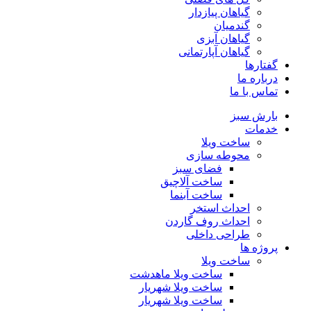
گیاهان پیازدار
گندمیان
گیاهان آبزی
گیاهان آپارتمانی
گفتارها
درباره ما
تماس با ما
بارش سبز
خدمات
ساخت ویلا
محوطه سازی
فضای سبز
ساخت آلاچیق
ساخت آبنما
احداث استخر
احداث روف گاردن
طراحی داخلی
پروژه ها
ساخت ویلا
ساخت ویلا ماهدشت
ساخت ویلا شهریار
ساخت ویلا شهریار