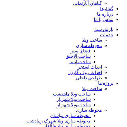
گیاهان آپارتمانی
گفتارها
درباره ما
تماس با ما
بارش سبز
خدمات
ساخت ویلا
محوطه سازی
فضای سبز
ساخت آلاچیق
ساخت آبنما
احداث استخر
احداث روف گاردن
طراحی داخلی
پروژه ها
ساخت ویلا
ساخت ویلا ماهدشت
ساخت ویلا شهریار
ساخت ویلا شهریار
محوطه سازی
محوطه سازی لواسان
محوطه سازی ویلا شهرک زیبادشت
محوطه سازی ویلا طالقان