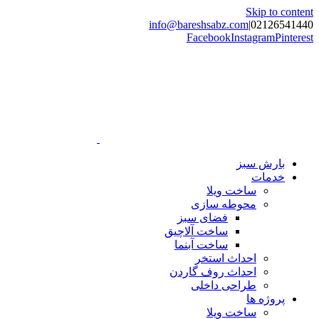
Skip to content
info@bareshsabz.com
|
02126541440
Facebook
Instagram
Pinterest
بارش سبز
خدمات
ساخت ویلا
محوطه سازی
فضای سبز
ساخت آلاچیق
ساخت آبنما
احداث استخر
احداث روف گاردن
طراحی داخلی
پروژه ها
ساخت ویلا