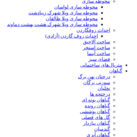
محوطه سازی
محوطه سازی لواسان
محوطه سازی ویلا شهرک زیبادشت
محوطه سازی ویلا طالقان
محوطه سازی ویلا شهرک هشت بهشت دماوند
احداث روفگاردن
احداث روف گاردن (آزادی)
ساخت آلاچیق
ساخت استخر
ساخت آبنما
فضای سبز
متریال‌های ساختمانی
گیاهان
درختان پهن برگ
سوزنی برگان
نخلیان
درختچه ها
گیاهان بوته ای
گیاهان رونده
گیاهان پوششی
گل های فصلی
گیاهان پیازدار
گندمیان
گیاهان آبزی