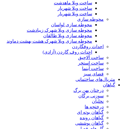
ساخت ویلا ماهدشت
ساخت ویلا شهریار
ساخت ویلا شهریار
محوطه سازی
محوطه سازی لواسان
محوطه سازی ویلا شهرک زیبادشت
محوطه سازی ویلا طالقان
محوطه سازی ویلا شهرک هشت بهشت دماوند
احداث روفگاردن
احداث روف گاردن (آزادی)
ساخت آلاچیق
ساخت استخر
ساخت آبنما
فضای سبز
متریال‌های ساختمانی
گیاهان
درختان پهن برگ
سوزنی برگان
نخلیان
درختچه ها
گیاهان بوته ای
گیاهان رونده
گیاهان پوششی
گل های فصلی