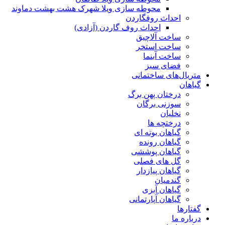
محوطه سازی ویلا شهرک هشت بهشت دماوند
احداث روفگاردن
احداث روف گاردن (آزادی)
ساخت آلاچیق
ساخت استخر
ساخت آبنما
فضای سبز
متریال‌های ساختمانی
گیاهان
درختان پهن برگ
سوزنی برگان
نخلیان
درختچه ها
گیاهان بوته ای
گیاهان رونده
گیاهان پوششی
گل های فصلی
گیاهان پیازدار
گندمیان
گیاهان آبزی
گیاهان آپارتمانی
گفتارها
درباره ما