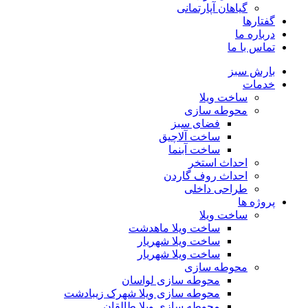
گیاهان آپارتمانی
گفتارها
درباره ما
تماس با ما
بارش سبز
خدمات
ساخت ویلا
محوطه سازی
فضای سبز
ساخت آلاچیق
ساخت آبنما
احداث استخر
احداث روف گاردن
طراحی داخلی
پروژه ها
ساخت ویلا
ساخت ویلا ماهدشت
ساخت ویلا شهریار
ساخت ویلا شهریار
محوطه سازی
محوطه سازی لواسان
محوطه سازی ویلا شهرک زیبادشت
محوطه سازی ویلا طالقان