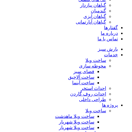
گیاهان پیازدار
گندمیان
گیاهان آبزی
گیاهان آپارتمانی
گفتارها
درباره ما
تماس با ما
بارش سبز
خدمات
ساخت ویلا
محوطه سازی
فضای سبز
ساخت آلاچیق
ساخت آبنما
احداث استخر
احداث روف گاردن
طراحی داخلی
پروژه ها
ساخت ویلا
ساخت ویلا ماهدشت
ساخت ویلا شهریار
ساخت ویلا شهریار