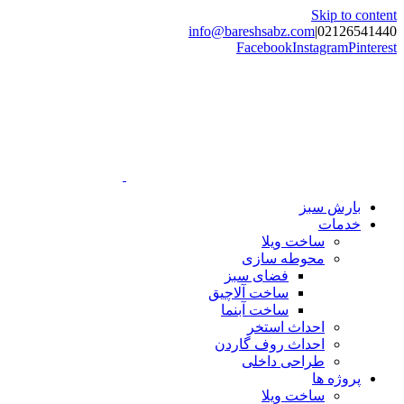
Skip to content
info@bareshsabz.com
|
02126541440
Facebook
Instagram
Pinterest
بارش سبز
خدمات
ساخت ویلا
محوطه سازی
فضای سبز
ساخت آلاچیق
ساخت آبنما
احداث استخر
احداث روف گاردن
طراحی داخلی
پروژه ها
ساخت ویلا