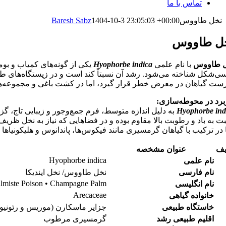
تماس با ما
نخل طاووس
1404-10-3 23:05:03 +00:00
Baresh Sabz
ل طاووس
ل طاووس
با نام علمی
Hyophorbe indica
یکی از گونه‌های کمیاب و بومی
ی‌شکل شناخته می‌شود. رشد آن نسبتاً کند است و در زیستگاه‌های طب
ست گیاهان در معرض خطر قرار گیرد، اما در کشت باغی و مجموعه‌های
برد در محوطه‌سازی:
Hyophorbe ind
به دلیل اندازه متوسط، فرم جمع‌وجور و زیبایی تاج، 
ت به باد و رطوبت بالا مقاوم بوده و در فضاهایی که نیاز به نخل ظری
ا در ترکیب با گیاهان گرمسیری مانند فیکوس‌ها، پاندانوس و هلیکونیاها به
یف
عنوان مشخصه
Hyophorbe indica
نام علمی
نام فارسی
نخل طاووس/ نخل ایندیکا
lmiste Poison • Champagne Palm
نام انگلیسی
Arecaceae
خانواده گیاهی
خاستگاه طبیعی
جزایر ماسکارن (موریس و رئونیو
اقلیم طبیعی رشد
گرمسیری مرطوب