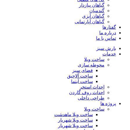
گیاهان پیازدار
گندمیان
گیاهان آبزی
گیاهان آپارتمانی
گفتارها
درباره ما
تماس با ما
بارش سبز
خدمات
ساخت ویلا
محوطه سازی
فضای سبز
ساخت آلاچیق
ساخت آبنما
احداث استخر
احداث روف گاردن
طراحی داخلی
پروژه ها
ساخت ویلا
ساخت ویلا ماهدشت
ساخت ویلا شهریار
ساخت ویلا شهریار