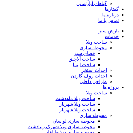
گیاهان آپارتمانی
گفتارها
درباره ما
تماس با ما
بارش سبز
خدمات
ساخت ویلا
محوطه سازی
فضای سبز
ساخت آلاچیق
ساخت آبنما
احداث استخر
احداث روف گاردن
طراحی داخلی
پروژه ها
ساخت ویلا
ساخت ویلا ماهدشت
ساخت ویلا شهریار
ساخت ویلا شهریار
محوطه سازی
محوطه سازی لواسان
محوطه سازی ویلا شهرک زیبادشت
محوطه سازی ویلا طالقان