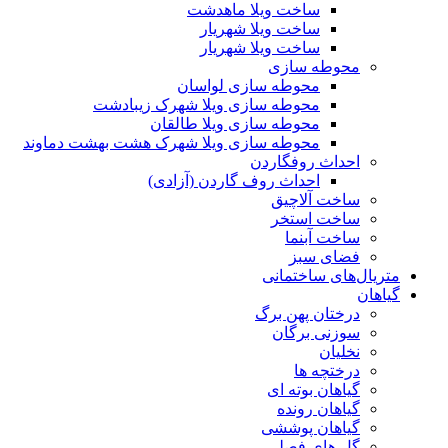
ساخت ویلا ماهدشت
ساخت ویلا شهریار
ساخت ویلا شهریار
محوطه سازی
محوطه سازی لواسان
محوطه سازی ویلا شهرک زیبادشت
محوطه سازی ویلا طالقان
محوطه سازی ویلا شهرک هشت بهشت دماوند
احداث روفگاردن
احداث روف گاردن (آزادی)
ساخت آلاچیق
ساخت استخر
ساخت آبنما
فضای سبز
متریال‌های ساختمانی
گیاهان
درختان پهن برگ
سوزنی برگان
نخلیان
درختچه ها
گیاهان بوته ای
گیاهان رونده
گیاهان پوششی
گل های فصلی