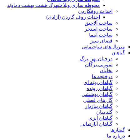
محوطه سازی ویلا شهرک هشت بهشت دماوند
احداث روفگاردن
احداث روف گاردن (آزادی)
ساخت آلاچیق
ساخت استخر
ساخت آبنما
فضای سبز
متریال‌های ساختمانی
گیاهان
درختان پهن برگ
سوزنی برگان
نخلیان
درختچه ها
گیاهان بوته ای
گیاهان رونده
گیاهان پوششی
گل های فصلی
گیاهان پیازدار
گندمیان
گیاهان آبزی
گیاهان آپارتمانی
گفتارها
درباره ما