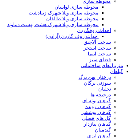
محوطه سازی
محوطه سازی لواسان
محوطه سازی ویلا شهرک زیبادشت
محوطه سازی ویلا طالقان
محوطه سازی ویلا شهرک هشت بهشت دماوند
احداث روفگاردن
احداث روف گاردن (آزادی)
ساخت آلاچیق
ساخت استخر
ساخت آبنما
فضای سبز
متریال‌های ساختمانی
گیاهان
درختان پهن برگ
سوزنی برگان
نخلیان
درختچه ها
گیاهان بوته ای
گیاهان رونده
گیاهان پوششی
گل های فصلی
گیاهان پیازدار
گندمیان
گیاهان آبزی