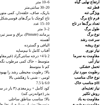
ارتفاع نهایی گیاه
6–10 متر
قطر تنه
20–30 سانتی‌متر
ویژگی تنه
باریک، صاف، حلقه‌دار، کمی متو
فرم تاج برگ
تاج کوچک با برگ‌های قوسی‌شکل
تعداد برگ‌ها در تاج
10–15 عدد
طول برگ
2–3 متر
نوع برگ
پرمانند (Pinnate)، براق و سبز تیره
سرعت رشد
آهسته
نوع ریشه
الیافی و گسترده
نیاز نوری
آفتاب کامل تا نیم‌سایه
مقاومت به سرما
2 تا 4+ درجه سانتی‌گراد (غیرمقاوم به یخبندان)
نیاز آبی
متوسط – خاک کمی مرطوب نگه 
تحمل خشکی
کم تا متوسط
رطوبت مورد نیاز
بالا؛ رطوبت محیطی رشد را بهبود
نوع خاک مناسب
لومی – شنی با زهکشی بالا
pH مناسب خاک
6.0 تا 7.5
نیاز تغذیه‌ای
کود کامل + ریزمغذی (۳ بار در سال)
روش تکثیر
بذر (جوانه‌زنی کند)
مقاومت به باد
بالا؛ مناسب مناطق ساحلی
مقاومت به شوری
متوسط؛ بهتر از بسیاری از نخل‌ها