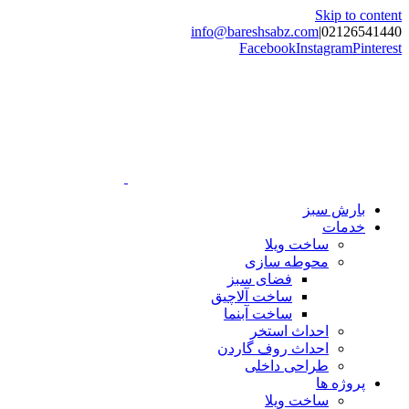
Skip to content
info@bareshsabz.com
|
02126541440
Facebook
Instagram
Pinterest
بارش سبز
خدمات
ساخت ویلا
محوطه سازی
فضای سبز
ساخت آلاچیق
ساخت آبنما
احداث استخر
احداث روف گاردن
طراحی داخلی
پروژه ها
ساخت ویلا