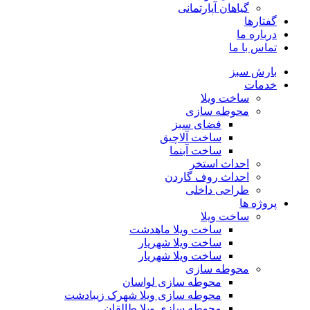
گیاهان آپارتمانی
گفتارها
درباره ما
تماس با ما
بارش سبز
خدمات
ساخت ویلا
محوطه سازی
فضای سبز
ساخت آلاچیق
ساخت آبنما
احداث استخر
احداث روف گاردن
طراحی داخلی
پروژه ها
ساخت ویلا
ساخت ویلا ماهدشت
ساخت ویلا شهریار
ساخت ویلا شهریار
محوطه سازی
محوطه سازی لواسان
محوطه سازی ویلا شهرک زیبادشت
محوطه سازی ویلا طالقان