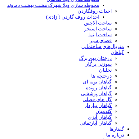
محوطه سازی ویلا شهرک هشت بهشت دماوند
احداث روفگاردن
احداث روف گاردن (آزادی)
ساخت آلاچیق
ساخت استخر
ساخت آبنما
فضای سبز
متریال‌های ساختمانی
گیاهان
درختان پهن برگ
سوزنی برگان
نخلیان
درختچه ها
گیاهان بوته ای
گیاهان رونده
گیاهان پوششی
گل های فصلی
گیاهان پیازدار
گندمیان
گیاهان آبزی
گیاهان آپارتمانی
گفتارها
درباره ما