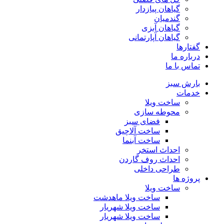
گیاهان پیازدار
گندمیان
گیاهان آبزی
گیاهان آپارتمانی
گفتارها
درباره ما
تماس با ما
بارش سبز
خدمات
ساخت ویلا
محوطه سازی
فضای سبز
ساخت آلاچیق
ساخت آبنما
احداث استخر
احداث روف گاردن
طراحی داخلی
پروژه ها
ساخت ویلا
ساخت ویلا ماهدشت
ساخت ویلا شهریار
ساخت ویلا شهریار