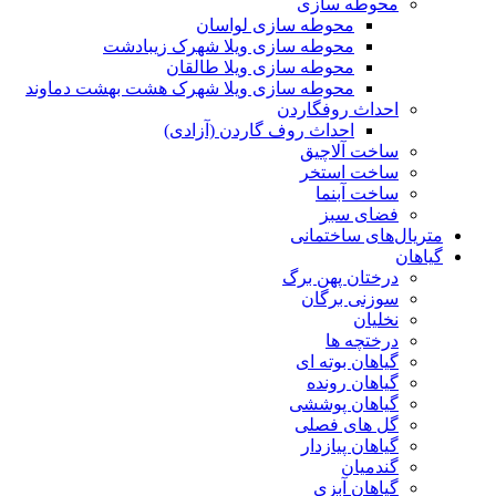
محوطه سازی
محوطه سازی لواسان
محوطه سازی ویلا شهرک زیبادشت
محوطه سازی ویلا طالقان
محوطه سازی ویلا شهرک هشت بهشت دماوند
احداث روفگاردن
احداث روف گاردن (آزادی)
ساخت آلاچیق
ساخت استخر
ساخت آبنما
فضای سبز
متریال‌های ساختمانی
گیاهان
درختان پهن برگ
سوزنی برگان
نخلیان
درختچه ها
گیاهان بوته ای
گیاهان رونده
گیاهان پوششی
گل های فصلی
گیاهان پیازدار
گندمیان
گیاهان آبزی