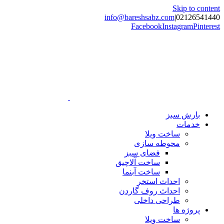
Skip to content
info@bareshsabz.com
|
02126541440
Facebook
Instagram
Pinterest
بارش سبز
خدمات
ساخت ویلا
محوطه سازی
فضای سبز
ساخت آلاچیق
ساخت آبنما
احداث استخر
احداث روف گاردن
طراحی داخلی
پروژه ها
ساخت ویلا