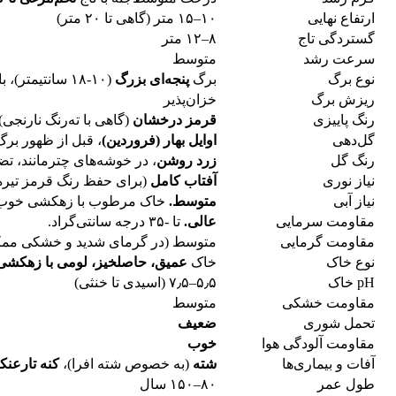
ارتفاع نهایی
۱۰–۱۵ متر (گاهی تا ۲۰ متر)
گستردگی تاج
۸–۱۲ متر
سرعت رشد
متوسط
نوع برگ
برگ
پنجه‌ای بزرگ
(۱۰-۱۸ سانتیمتر)، با ۵ لوب نوک‌تیز.
ریزش برگ
خزان‌پذیر
رنگ پاییزی
قرمز درخشان
(گاهی با ته‌رنگ نارنجی)
گل‌دهی
اوایل بهار (فروردین)
، قبل از ظهور برگ‌
رنگ گل
زرد روشن
، در خوشه‌های چترمانند، تضاد
نیاز نوری
آفتاب کامل
(برای حفظ رنگ قرمز تیره و
نیاز آبی
متوسط.
خاک مرطوب با زهکشی خوب ر
مقاومت سرمایی
عالی.
تا -۳۵ درجه سانتی‌گراد.
مقاومت گرمایی
متوسط (در گرمای شدید و خشکی ممکن
نوع خاک
خاک
عمیق، حاصلخیز، لومی با زهکش
pH خاک
۵٫۵–۷٫۵ (اسیدی تا خنثی)
مقاومت خشکی
متوسط
تحمل شوری
ضعیف
مقاومت آلودگی هوا
خوب
آفات و بیماری‌ها
شته
(به خصوص شته افرا)،
کنه تارعنک
طول عمر
۸۰–۱۵۰ سال