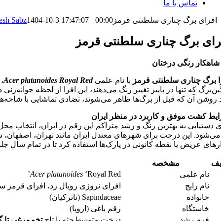
تماس با ما
افرای برگ چناری سلطنتی قرمز
1404-10-3 17:47:07 +00:00
esh Sabz
رای برگ چناری سلطنتی قرمز
شاهکار رنگی درختان
ا برگ چناری سلطنتی قرمز
با نام علمی
Acer platanoides Royal Red
،
ین‌برگ که تنها در پاییز تغییر رنگ می‌دهند، این افرا از لحظه جوانه‌زنی
 روشن آن که قبل از برگ‌ها ظاهر می‌شوند، تضادی تماشایی با شاخه‌های 
یط کشت موفق و کاربرد در منظر ایران
ی دستیابی به بهترین رنگ و رشد متراکم این رقم در ایران، انتخاب مح
می‌شود. این درخت برای شهرهای معتدل ایران مانند تهران، اصفهان، شیر
ارهای عریض یا نقطه کانونی در پارک‌ها استفاده کرد تا در تمام سال جل
یف
مشخصه
Acer platanoides
‘Royal Red’
نام علمی
نام رایج
افرای نروژی رویال رد، افرای قرمز س
خانواده
Sapindaceae (ناترکیان)
خاستگاه
رقم باغی (اروپا)
فرم رشد
درخت متوسط‌جثه با تاج
تخم‌مرغی تا 