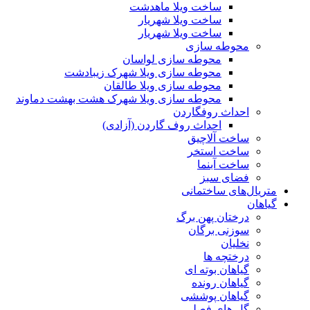
ساخت ویلا ماهدشت
ساخت ویلا شهریار
ساخت ویلا شهریار
محوطه سازی
محوطه سازی لواسان
محوطه سازی ویلا شهرک زیبادشت
محوطه سازی ویلا طالقان
محوطه سازی ویلا شهرک هشت بهشت دماوند
احداث روفگاردن
احداث روف گاردن (آزادی)
ساخت آلاچیق
ساخت استخر
ساخت آبنما
فضای سبز
متریال‌های ساختمانی
گیاهان
درختان پهن برگ
سوزنی برگان
نخلیان
درختچه ها
گیاهان بوته ای
گیاهان رونده
گیاهان پوششی
گل های فصلی