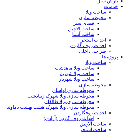
بارش سبز
خدمات
ساخت ویلا
محوطه سازی
فضای سبز
ساخت آلاچیق
ساخت آبنما
احداث استخر
احداث روف گاردن
طراحی داخلی
پروژه ها
ساخت ویلا
ساخت ویلا ماهدشت
ساخت ویلا شهریار
ساخت ویلا شهریار
محوطه سازی
محوطه سازی لواسان
محوطه سازی ویلا شهرک زیبادشت
محوطه سازی ویلا طالقان
محوطه سازی ویلا شهرک هشت بهشت دماوند
احداث روفگاردن
احداث روف گاردن (آزادی)
ساخت آلاچیق
ساخت استخر