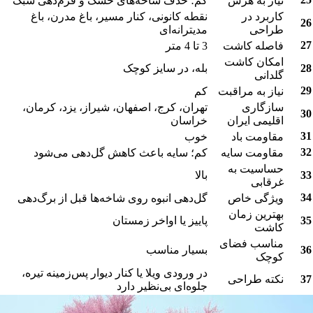
یاز به هرس
کم؛ حذف شاخه‌های خشک و فرم‌دهی سبک
اربرد در
نقطه کانونی، کنار مسیر، باغ مدرن، باغ
راحی
مدیترانه‌ای
اصله کاشت
3 تا 4 متر
مکان کاشت
بله، در سایز کوچک
لدانی
یاز به مراقبت
کم
ازگاری
تهران، کرج، اصفهان، شیراز، یزد، کرمان،
قلیمی ایران
خراسان
قاومت باد
خوب
قاومت سایه
کم؛ سایه باعث کاهش گل‌دهی می‌شود
ساسیت به
بالا
رقابی
یژگی خاص
گل‌دهی انبوه روی شاخه‌ها قبل از برگ‌دهی
هترین زمان
پاییز یا اواخر زمستان
اشت
ناسب فضای
بسیار مناسب
وچک
در ورودی ویلا یا کنار دیوار پس‌زمینه تیره،
کته طراحی
جلوه‌ای بی‌نظیر دارد