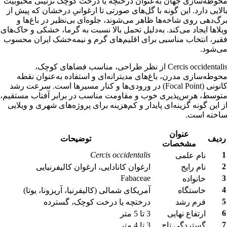
ازی جهان به‌عنوان درختچه یا درخت کوچک تزئینی محبوبیت
ارد. این گونه با گل‌های صورتی تا ارغوانیِ درخشان که پیش از
 روی شاخه‌ها ظاهر می‌شوند، جلوه‌ای بی‌نظیر در باغ‌ها و
یجاد می‌کند. به‌دلیل تحمل بالا نسبت به گرما، خشکی و خاک‌های
نتخاب مناسبی برای اقلیم‌های گرم و نیمه‌خشک ایران محسوب
Cercis occidentalis از نظر طراحی، مناسب فضاهای کوچک،
ازی مدرن، باغ‌های مدیترانه‌ای و استفاده به‌عنوان نقطه
کانونی (Focal Point) در ورودی‌ها و کنار مسیرها است. سرعت رشد
هرس‌پذیری خوب و مقاومت مناسب در برابر آفتاب مستقیم،
ونه گزینه‌ای پایدار و کم‌هزینه برای پروژه‌های شهری و ویلایی
است.
عنوان
توضیحات
مشخصات
Cercis occidentalis
ام علمی
ام رایج
ارغوان کانادایی، ارغوان کالیفرنیایی
Fabaceae
انواده
استگاه
آمریکای شمالی (کالیفرنیا، آریزونا، یوتا)
رم رشد
درختچه یا درخت کوچک، گسترده
رتفاع نهایی
3 تا 5 متر
ستردگی تاج
3 تا 4 متر