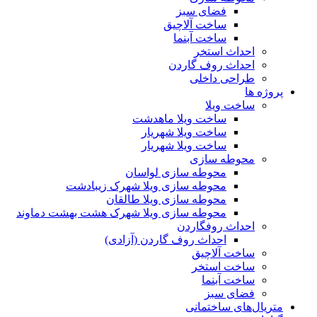
فضای سبز
ساخت آلاچیق
ساخت آبنما
احداث استخر
احداث روف گاردن
طراحی داخلی
پروژه ها
ساخت ویلا
ساخت ویلا ماهدشت
ساخت ویلا شهریار
ساخت ویلا شهریار
محوطه سازی
محوطه سازی لواسان
محوطه سازی ویلا شهرک زیبادشت
محوطه سازی ویلا طالقان
محوطه سازی ویلا شهرک هشت بهشت دماوند
احداث روفگاردن
احداث روف گاردن (آزادی)
ساخت آلاچیق
ساخت استخر
ساخت آبنما
فضای سبز
متریال‌های ساختمانی