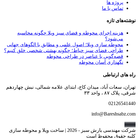
پروژه ها
تماس با ما
های تازه
هزینه اجرای محوطه و فضای سبز ویلا چگونه محاسبه
می‌شود؟
محوطه سازی ویلا؛ اصول علمی و مطابق با الگوهای جهانی
طراحی فضای سبز حیاط؛ چگونه بهشتی شخصی خلق کنیم؟
قصه‌گویی با عناصر در طراحی محوطه
نگهداری آسان محوطه
ی ارتباطی
 سعات آباد، میدان کاج، ابتدای علامه شمالی، نبش چهاردهم
۸۷ ، واحد ۳۳
021265
info@Bareshsa
مهندسی بارش سبز -
2026 | ساخت ویلا و محوطه سازی
حقوق محفوظ است
021-26541440
ایمیل ما