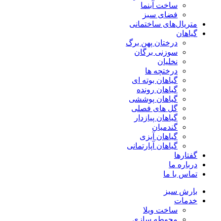
ساخت آبنما
فضای سبز
متریال‌های ساختمانی
گیاهان
درختان پهن برگ
سوزنی برگان
نخلیان
درختچه ها
گیاهان بوته ای
گیاهان رونده
گیاهان پوششی
گل های فصلی
گیاهان پیازدار
گندمیان
گیاهان آبزی
گیاهان آپارتمانی
گفتارها
درباره ما
تماس با ما
بارش سبز
خدمات
ساخت ویلا
محوطه سازی