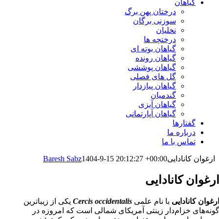
گیاهان
درختان پهن برگ
سوزنی برگان
نخلیان
درختچه ها
گیاهان بوته ای
گیاهان رونده
گیاهان پوششی
گل های فصلی
گیاهان پیازدار
گندمیان
گیاهان آبزی
گیاهان آپارتمانی
گفتارها
درباره ما
تماس با ما
 کانادایی
1404-9-15 20:12:27 +00:00
Baresh Sabz
ن کانادایی
انادایی
با نام علمی
Cercis occidentalis
یکی از زیباترین
ی خزام‌دار زینتی آمریکای شمالی است که امروزه در