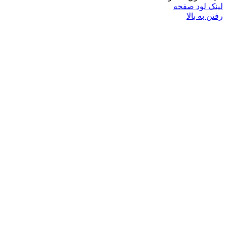
ود صفحه
 بالا