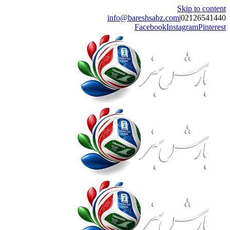
Skip to 
info@bareshsabz.com
|
021265
Facebook
Instagram
Pi