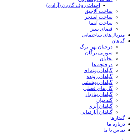
احداث روف گاردن (آزادی)
ساخت آلاچیق
ساخت استخر
ساخت آبنما
فضای سبز
متریال‌های ساختمانی
گیاهان
درختان پهن برگ
سوزنی برگان
نخلیان
درختچه ها
گیاهان بوته ای
گیاهان رونده
گیاهان پوششی
گل های فصلی
گیاهان پیازدار
گندمیان
گیاهان آبزی
گیاهان آپارتمانی
گفتارها
درباره ما
تماس با ما