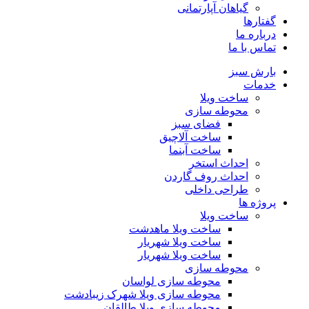
گیاهان آپارتمانی
گفتارها
درباره ما
تماس با ما
بارش سبز
خدمات
ساخت ویلا
محوطه سازی
فضای سبز
ساخت آلاچیق
ساخت آبنما
احداث استخر
احداث روف گاردن
طراحی داخلی
پروژه ها
ساخت ویلا
ساخت ویلا ماهدشت
ساخت ویلا شهریار
ساخت ویلا شهریار
محوطه سازی
محوطه سازی لواسان
محوطه سازی ویلا شهرک زیبادشت
محوطه سازی ویلا طالقان