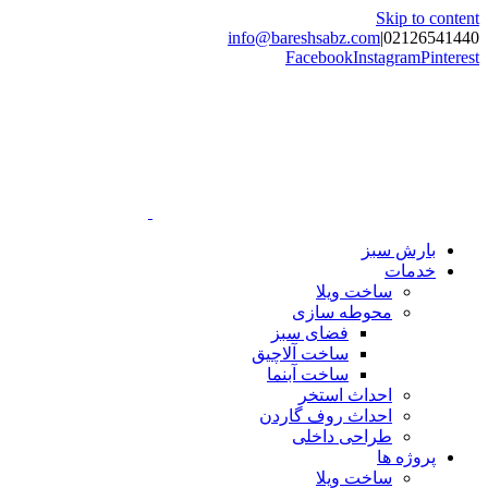
Skip to content
info@bareshsabz.com
|
02126541440
Facebook
Instagram
Pinterest
بارش سبز
خدمات
ساخت ویلا
محوطه سازی
فضای سبز
ساخت آلاچیق
ساخت آبنما
احداث استخر
احداث روف گاردن
طراحی داخلی
پروژه ها
ساخت ویلا