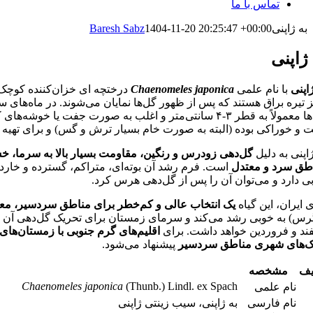
تماس با ما
به ژاپنی
1404-11-20 20:25:47 +00:00
Baresh Sabz
 ژاپنی
ژاپنی
با نام علمی
Chaenomeles japonica
درختچه ای خزان‌کننده کوچک 
 تیره براق هستند که پس از ظهور گل‌ها نمایان می‌شوند. در ماه‌های سر
گل‌ها معمولاً به قطر ۳-۴ سانتی‌متر و اغلب به صورت
 و خوراکی بوده (البته به صورت خام بسیار ترش و گس) و برای تهیه م
ژاپنی به دلیل
گل‌دهی زودرس و رنگین، مقاومت بسیار بالا به سرما، خش
طق سرد و معتدل
است. فرم رشد آن بوته‌ای، متراکم، گسترده و خاردا
ی دارد و می‌توان آن را پس از گل‌دهی هرس کرد.
ی ایران، این گیاه
یک انتخاب عالی و کم‌خطر برای مناطق سردسیر، مع
رس) به خوبی رشد می‌کند و سرمای زمستان برای تحریک گل‌دهی آن
ند و فروردین خواهد داشت. برای
اقلیم‌های گرم جنوبی با زمستان‌های 
ک‌های شهری مناطق سردسیر
پیشنهاد می‌شود.
یف
مشخصه
Chaenomeles japonica
(Thunb.) Lindl. ex Spach
نام علمی
نام فارسی
به ژاپنی، سیب زینتی ژاپنی