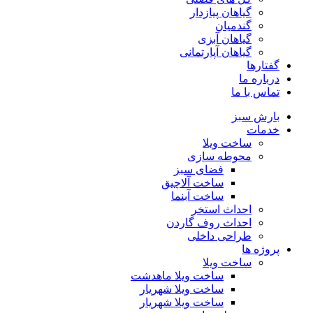
گیاهان پیازدار
گندمیان
گیاهان آبزی
گیاهان آپارتمانی
گفتارها
درباره ما
تماس با ما
بارش سبز
خدمات
ساخت ویلا
محوطه سازی
فضای سبز
ساخت آلاچیق
ساخت آبنما
احداث استخر
احداث روف گاردن
طراحی داخلی
پروژه ها
ساخت ویلا
ساخت ویلا ماهدشت
ساخت ویلا شهریار
ساخت ویلا شهریار