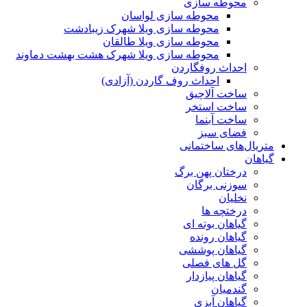
محوطه سازی
محوطه سازی لواسان
محوطه سازی ویلا شهرک زیبادشت
محوطه سازی ویلا طالقان
محوطه سازی ویلا شهرک هشت بهشت دماوند
احداث روفگاردن
احداث روف گاردن (آزادی)
ساخت آلاچیق
ساخت استخر
ساخت آبنما
فضای سبز
متریال‌های ساختمانی
گیاهان
درختان پهن برگ
سوزنی برگان
نخلیان
درختچه ها
گیاهان بوته ای
گیاهان رونده
گیاهان پوششی
گل های فصلی
گیاهان پیازدار
گندمیان
گیاهان آبزی