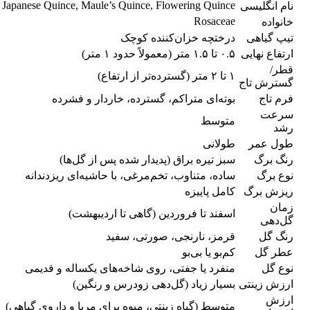
Japanese Quince, Maule’s Quince, Flowering Quince
نام انگلیسی
Rosaceae
خانواده
تیپ گیاهی
درختچه خزان‌کننده کوچک
ارتفاع نهایی
۰.۵ تا ۱.۵ متر (معمولاً حدود ۱ متر)
قطر/
۱ تا ۲ متر (گسترده‌تر از ارتفاع)
گسترش تاج
فرم تاج
بوته‌ای متراکم، گسترده، خاردار و فشرده
سرعت
متوسط
رشد
طول عمر
طولانی
رنگ برگ
سبز تیره براق (پدیدار شده پس از گل‌ها)
نوع برگ
ساده، متناوب، تخم‌مرغی، با حاشیه‌ای ریزدندانه
ریزش برگ
کامل پاییزه
زمان
اسفند تا فروردین (گاهی تا اردیبهشت)
گل‌دهی
رنگ گل
قرمز، نارنجی، صورتی، سفید
عطر گل
کم‌بو یا بی‌بو
نوع گل
منفرد یا جفتی، روی شاخه‌های یکساله و قدیمی
ارزش زینتی
بسیار زیاد (گل‌دهی زودرس و رنگین)
ارزش
متوسط (گیاه زینتی، میوه برای مربا و داروی گیاهی)