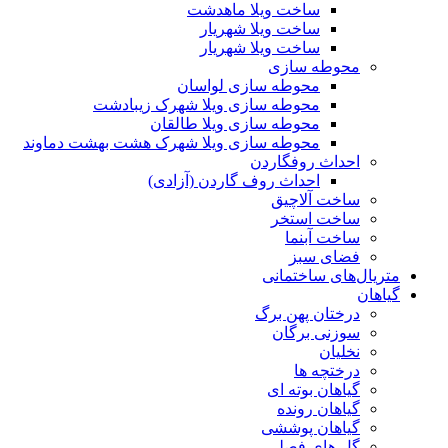
ساخت ویلا ماهدشت
ساخت ویلا شهریار
ساخت ویلا شهریار
محوطه سازی
محوطه سازی لواسان
محوطه سازی ویلا شهرک زیبادشت
محوطه سازی ویلا طالقان
محوطه سازی ویلا شهرک هشت بهشت دماوند
احداث روفگاردن
احداث روف گاردن (آزادی)
ساخت آلاچیق
ساخت استخر
ساخت آبنما
فضای سبز
متریال‌های ساختمانی
گیاهان
درختان پهن برگ
سوزنی برگان
نخلیان
درختچه ها
گیاهان بوته ای
گیاهان رونده
گیاهان پوششی
گل های فصلی