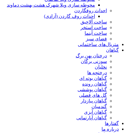
محوطه سازی ویلا شهرک هشت بهشت دماوند
احداث روفگاردن
احداث روف گاردن (آزادی)
ساخت آلاچیق
ساخت استخر
ساخت آبنما
فضای سبز
متریال‌های ساختمانی
گیاهان
درختان پهن برگ
سوزنی برگان
نخلیان
درختچه ها
گیاهان بوته ای
گیاهان رونده
گیاهان پوششی
گل های فصلی
گیاهان پیازدار
گندمیان
گیاهان آبزی
گیاهان آپارتمانی
گفتارها
درباره ما