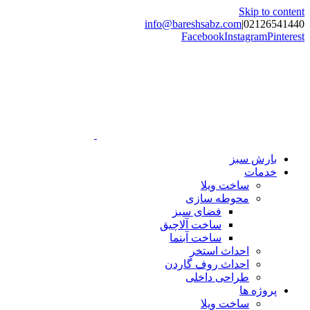
Skip to content
info@bareshsabz.com
|
02126541440
Facebook
Instagram
Pinterest
بارش سبز
خدمات
ساخت ویلا
محوطه سازی
فضای سبز
ساخت آلاچیق
ساخت آبنما
احداث استخر
احداث روف گاردن
طراحی داخلی
پروژه ها
ساخت ویلا