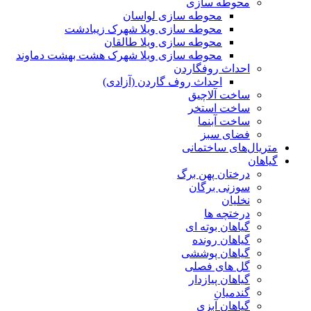
محوطه سازی
محوطه سازی لواسان
محوطه سازی ویلا شهرک زیبادشت
محوطه سازی ویلا طالقان
محوطه سازی ویلا شهرک هشت بهشت دماوند
احداث روفگاردن
احداث روف گاردن (آزادی)
ساخت آلاچیق
ساخت استخر
ساخت آبنما
فضای سبز
متریال‌های ساختمانی
گیاهان
درختان پهن برگ
سوزنی برگان
نخلیان
درختچه ها
گیاهان بوته ای
گیاهان رونده
گیاهان پوششی
گل های فصلی
گیاهان پیازدار
گندمیان
گیاهان آبزی