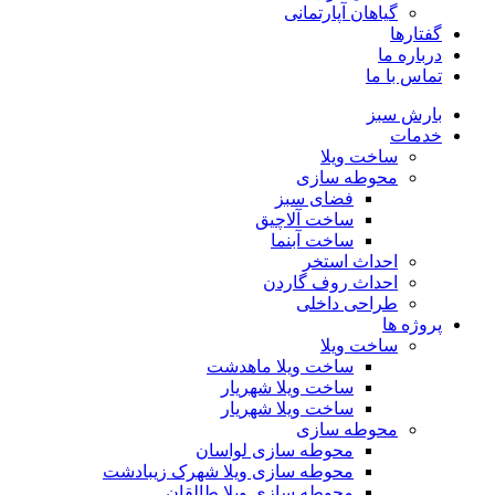
گیاهان آپارتمانی
گفتارها
درباره ما
تماس با ما
بارش سبز
خدمات
ساخت ویلا
محوطه سازی
فضای سبز
ساخت آلاچیق
ساخت آبنما
احداث استخر
احداث روف گاردن
طراحی داخلی
پروژه ها
ساخت ویلا
ساخت ویلا ماهدشت
ساخت ویلا شهریار
ساخت ویلا شهریار
محوطه سازی
محوطه سازی لواسان
محوطه سازی ویلا شهرک زیبادشت
محوطه سازی ویلا طالقان