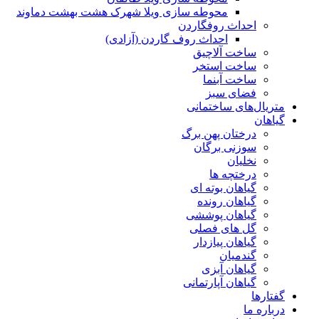
محوطه سازی ویلا شهرک هشت بهشت دماوند
احداث روفگاردن
احداث روف گاردن (آزادی)
ساخت آلاچیق
ساخت استخر
ساخت آبنما
فضای سبز
متریال‌های ساختمانی
گیاهان
درختان پهن برگ
سوزنی برگان
نخلیان
درختچه ها
گیاهان بوته ای
گیاهان رونده
گیاهان پوششی
گل های فصلی
گیاهان پیازدار
گندمیان
گیاهان آبزی
گیاهان آپارتمانی
گفتارها
درباره ما