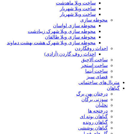
ساخت ویلا ماهدشت
ساخت ویلا شهریار
ساخت ویلا شهریار
محوطه سازی
محوطه سازی لواسان
محوطه سازی ویلا شهرک زیبادشت
محوطه سازی ویلا طالقان
محوطه سازی ویلا شهرک هشت بهشت دماوند
احداث روفگاردن
احداث روف گاردن (آزادی)
ساخت آلاچیق
ساخت استخر
ساخت آبنما
فضای سبز
متریال‌های ساختمانی
گیاهان
درختان پهن برگ
سوزنی برگان
نخلیان
درختچه ها
گیاهان بوته ای
گیاهان رونده
گیاهان پوششی
گل های فصلی