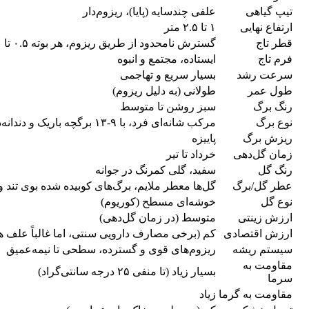
تیپ گیاهی
علفی چندسایه (پایا)، ریزوم‌دار
ارتفاع نهایی
۱ تا ۲.۵ متر
قطر تاج
گسترش نامحدود از طریق ریزوم، هر بوته ۰.۵ تا ۱ متر
فرم تاج
ایستاده، مجتمع و انبوه
سرعت رشد
بسیار سریع و تهاجمی
طول عمر
طولانی (به دلیل ریزوم)
رنگ برگ
سبز روشن تا متوسط
نوع برگ
مرکب شانه‌ای فرد، با ۹-۱۳ برگچه باریک و دندانه‌دار
ریزش برگ
پاییزه
زمان گل‌دهی
خرداد تا تیر
رنگ گل
سفید، گلی کمرنگ در جوانه
عطر گل/برگ
گل‌ها معطر ملایم، برگ‌های کوبیده شده بوی تند و
نوع گل
خوشه‌ای مسطح (کوریوم)
ارزش زینتی
متوسط (در زمان گل‌دهی)
ارزش اقتصادی
کم (برخی مصارف دارویی سنتی، اما غالباً عل
سیستم ریشه
ریزوم‌های قوی و گسترده، سطحی تا نیمه‌عمیق
مقاومت به
بسیار زیاد (تا منفی ۲۵ درجه سانتی‌گراد)
سرما
مقاومت به گرما
زیاد