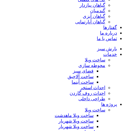
گیاهان پیازدار
گندمیان
گیاهان آبزی
گیاهان آپارتمانی
گفتارها
درباره ما
تماس با ما
بارش سبز
خدمات
ساخت ویلا
محوطه سازی
فضای سبز
ساخت آلاچیق
ساخت آبنما
احداث استخر
احداث روف گاردن
طراحی داخلی
پروژه ها
ساخت ویلا
ساخت ویلا ماهدشت
ساخت ویلا شهریار
ساخت ویلا شهریار