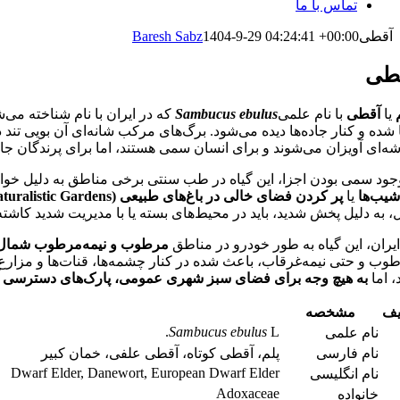
تماس با ما
آقطی
1404-9-29 04:24:41 +00:00
Baresh Sabz
طی
یا
آقطی
با نام علمی
Sambucus ebulus
که در ایران با نام شناخته می‌
 شده و کنار جاده‌ها دیده می‌شود. برگ‌های مرکب شانه‌ای آن بویی تند
ه‌ای آویزان می‌شوند و برای انسان سمی هستند، اما برای پرندگان جا
وجود سمی بودن اجزا، این گیاه در طب سنتی برخی مناطق به دلیل خوا
شیب‌ها
یا
پر کردن فضای خالی در باغ‌های طبیعی (Naturalistic Gardens)
، به دلیل پخش شدید، باید در محیط‌های بسته یا با مدیریت شدید کاشته
ایران، این گیاه به طور خودرو در مناطق
مرطوب و نیمه‌مرطوب شمال
وب و حتی نیمه‌غرقاب، باعث شده در کنار چشمه‌ها، قنات‌ها و مزار
، اما
به هیچ وجه برای فضای سبز شهری عمومی، پارک‌های دسترسی آزاد 
یف
مشخصه
Sambucus ebulus
L.
نام علمی
نام فارسی
پلم، آقطی کوتاه، آقطی علفی، خمان کبیر
Dwarf Elder, Danewort, European Dwarf Elder
نام انگلیسی
Adoxaceae
خانواده