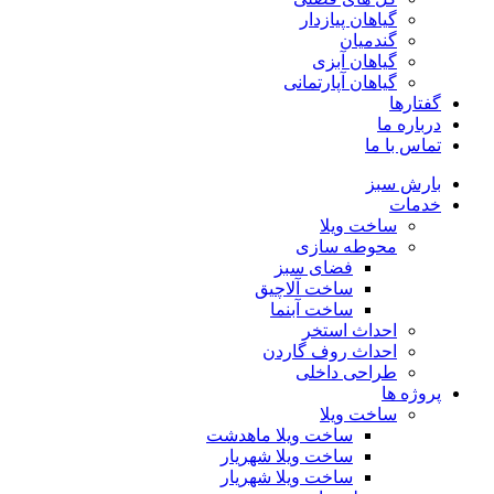
گیاهان پیازدار
گندمیان
گیاهان آبزی
گیاهان آپارتمانی
گفتارها
درباره ما
تماس با ما
بارش سبز
خدمات
ساخت ویلا
محوطه سازی
فضای سبز
ساخت آلاچیق
ساخت آبنما
احداث استخر
احداث روف گاردن
طراحی داخلی
پروژه ها
ساخت ویلا
ساخت ویلا ماهدشت
ساخت ویلا شهریار
ساخت ویلا شهریار