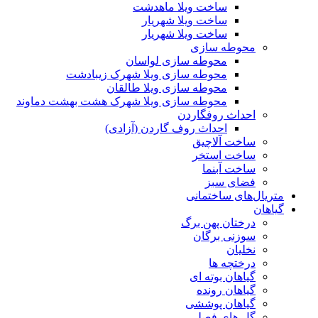
ساخت ویلا ماهدشت
ساخت ویلا شهریار
ساخت ویلا شهریار
محوطه سازی
محوطه سازی لواسان
محوطه سازی ویلا شهرک زیبادشت
محوطه سازی ویلا طالقان
محوطه سازی ویلا شهرک هشت بهشت دماوند
احداث روفگاردن
احداث روف گاردن (آزادی)
ساخت آلاچیق
ساخت استخر
ساخت آبنما
فضای سبز
متریال‌های ساختمانی
گیاهان
درختان پهن برگ
سوزنی برگان
نخلیان
درختچه ها
گیاهان بوته ای
گیاهان رونده
گیاهان پوششی
گل های فصلی