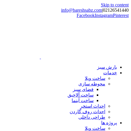
Skip to content
info@bareshsabz.com
|
02126541440
Facebook
Instagram
Pinterest
بارش سبز
خدمات
ساخت ویلا
محوطه سازی
فضای سبز
ساخت آلاچیق
ساخت آبنما
احداث استخر
احداث روف گاردن
طراحی داخلی
پروژه ها
ساخت ویلا