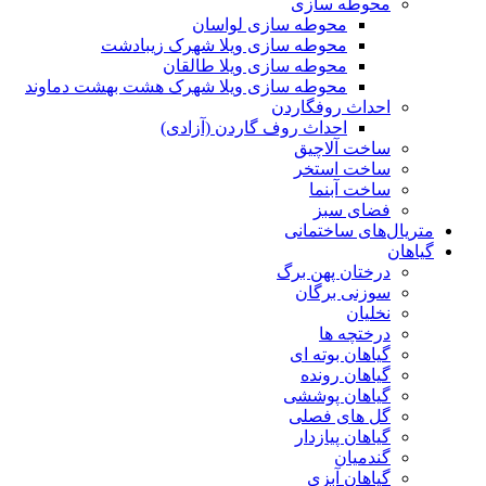
محوطه سازی
محوطه سازی لواسان
محوطه سازی ویلا شهرک زیبادشت
محوطه سازی ویلا طالقان
محوطه سازی ویلا شهرک هشت بهشت دماوند
احداث روفگاردن
احداث روف گاردن (آزادی)
ساخت آلاچیق
ساخت استخر
ساخت آبنما
فضای سبز
متریال‌های ساختمانی
گیاهان
درختان پهن برگ
سوزنی برگان
نخلیان
درختچه ها
گیاهان بوته ای
گیاهان رونده
گیاهان پوششی
گل های فصلی
گیاهان پیازدار
گندمیان
گیاهان آبزی