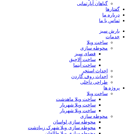
گیاهان آپارتمانی
گفتارها
درباره ما
تماس با ما
بارش سبز
خدمات
ساخت ویلا
محوطه سازی
فضای سبز
ساخت آلاچیق
ساخت آبنما
احداث استخر
احداث روف گاردن
طراحی داخلی
پروژه ها
ساخت ویلا
ساخت ویلا ماهدشت
ساخت ویلا شهریار
ساخت ویلا شهریار
محوطه سازی
محوطه سازی لواسان
محوطه سازی ویلا شهرک زیبادشت
محوطه سازی ویلا طالقان