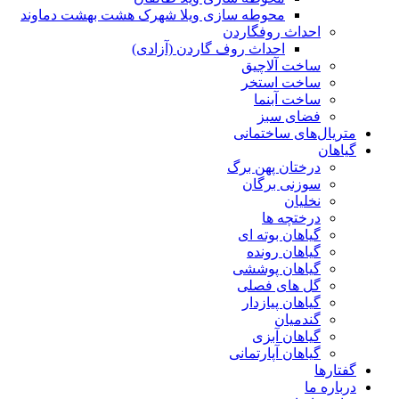
محوطه سازی ویلا شهرک هشت بهشت دماوند
احداث روفگاردن
احداث روف گاردن (آزادی)
ساخت آلاچیق
ساخت استخر
ساخت آبنما
فضای سبز
متریال‌های ساختمانی
گیاهان
درختان پهن برگ
سوزنی برگان
نخلیان
درختچه ها
گیاهان بوته ای
گیاهان رونده
گیاهان پوششی
گل های فصلی
گیاهان پیازدار
گندمیان
گیاهان آبزی
گیاهان آپارتمانی
گفتارها
درباره ما