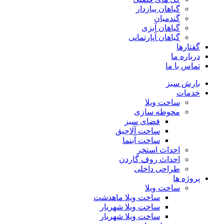
گیاهان پیازدار
گندمیان
گیاهان آبزی
گیاهان آپارتمانی
گفتارها
درباره ما
تماس با ما
بارش سبز
خدمات
ساخت ویلا
محوطه سازی
فضای سبز
ساخت آلاچیق
ساخت آبنما
احداث استخر
احداث روف گاردن
طراحی داخلی
پروژه ها
ساخت ویلا
ساخت ویلا ماهدشت
ساخت ویلا شهریار
ساخت ویلا شهریار