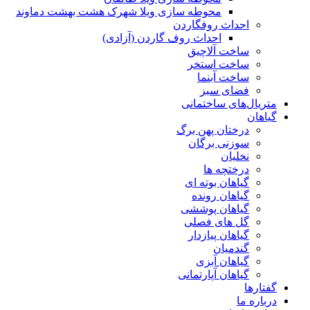
محوطه سازی ویلا شهرک هشت بهشت دماوند
احداث روفگاردن
احداث روف گاردن (آزادی)
ساخت آلاچیق
ساخت استخر
ساخت آبنما
فضای سبز
متریال‌های ساختمانی
گیاهان
درختان پهن برگ
سوزنی برگان
نخلیان
درختچه ها
گیاهان بوته ای
گیاهان رونده
گیاهان پوششی
گل های فصلی
گیاهان پیازدار
گندمیان
گیاهان آبزی
گیاهان آپارتمانی
گفتارها
درباره ما