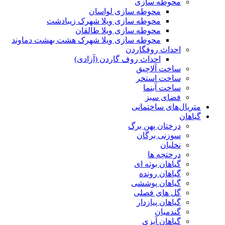
محوطه سازی
محوطه سازی لواسان
محوطه سازی ویلا شهرک زیبادشت
محوطه سازی ویلا طالقان
محوطه سازی ویلا شهرک هشت بهشت دماوند
احداث روفگاردن
احداث روف گاردن (آزادی)
ساخت آلاچیق
ساخت استخر
ساخت آبنما
فضای سبز
متریال‌های ساختمانی
گیاهان
درختان پهن برگ
سوزنی برگان
نخلیان
درختچه ها
گیاهان بوته ای
گیاهان رونده
گیاهان پوششی
گل های فصلی
گیاهان پیازدار
گندمیان
گیاهان آبزی