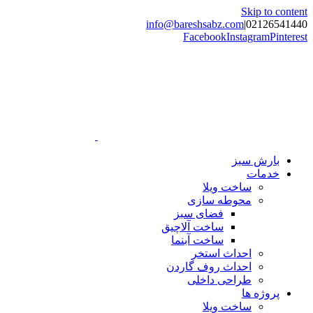
Skip to content
info@bareshsabz.com
|
02126541440
Facebook
Instagram
Pinterest
بارش سبز
خدمات
ساخت ویلا
محوطه سازی
فضای سبز
ساخت آلاچیق
ساخت آبنما
احداث استخر
احداث روف گاردن
طراحی داخلی
پروژه ها
ساخت ویلا