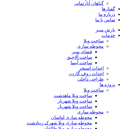
گیاهان آپارتمانی
گفتارها
درباره ما
تماس با ما
بارش سبز
خدمات
ساخت ویلا
محوطه سازی
فضای سبز
ساخت آلاچیق
ساخت آبنما
احداث استخر
احداث روف گاردن
طراحی داخلی
پروژه ها
ساخت ویلا
ساخت ویلا ماهدشت
ساخت ویلا شهریار
ساخت ویلا شهریار
محوطه سازی
محوطه سازی لواسان
محوطه سازی ویلا شهرک زیبادشت
محوطه سازی ویلا طالقان