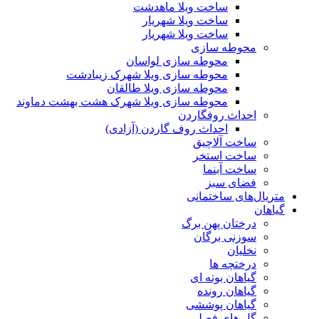
ساخت ویلا ماهدشت
ساخت ویلا شهریار
ساخت ویلا شهریار
محوطه سازی
محوطه سازی لواسان
محوطه سازی ویلا شهرک زیبادشت
محوطه سازی ویلا طالقان
محوطه سازی ویلا شهرک هشت بهشت دماوند
احداث روفگاردن
احداث روف گاردن (آزادی)
ساخت آلاچیق
ساخت استخر
ساخت آبنما
فضای سبز
متریال‌های ساختمانی
گیاهان
درختان پهن برگ
سوزنی برگان
نخلیان
درختچه ها
گیاهان بوته ای
گیاهان رونده
گیاهان پوششی
گل های فصلی